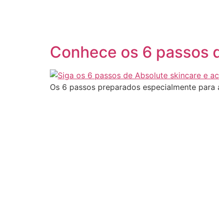
Pular
para
o
conteúdo
Conhece os 6 passos d
Os 6 passos preparados especialmente para a 