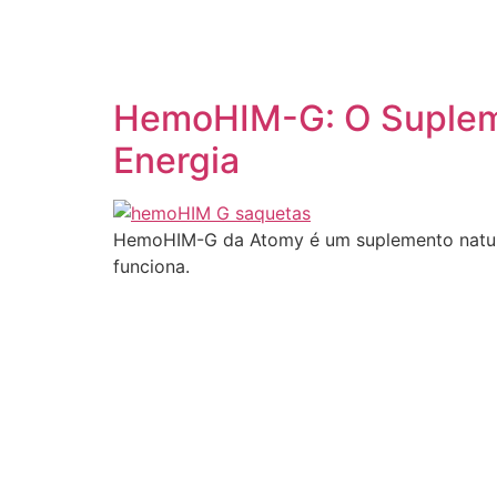
Pular
para
o
conteúdo
HemoHIM-G: O Supleme
Energia
HemoHIM-G da Atomy é um suplemento natural 
funciona.