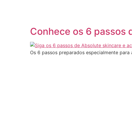
Pular
para
o
conteúdo
Conhece os 6 passos d
Os 6 passos preparados especialmente para a 