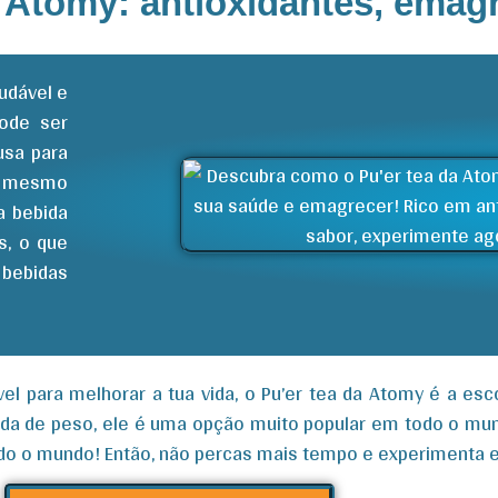
a Atomy: antioxidantes, emag
udável e
pode ser
usa para
té mesmo
a bebida
s, o que
 bebidas
l para melhorar a tua vida, o Pu’er tea da Atomy é a es
erda de peso, ele é uma opção muito popular em todo o m
odo o mundo! Então, não percas mais tempo e experimenta es