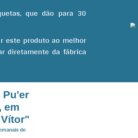
quetas, que dão para 30
ar este produto ao melhor
r diretamente da fábrica
 Pu'er
, em
Vítor"
semanais de